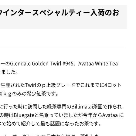
・ウインタースペシャルティー入荷のお
ale Golden Twirl #945、Avataa White Tea
入荷しました。
5 は今年から生産されたTwirlのｐ上級グレードでこれまでに4ロット
20ｋｇのみの希少紅茶です。
南インドに行った時に訪問した緑茶専門のBillimalai茶園で作られ
Bluegateと名乗っていましたが今年からAvataa に
日本で始めて紹介して最も話題になったお茶です。