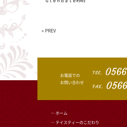
Gｌｅｎｄａｌｅ#945
« PREV
0566
TEL.
お電話での
お問い合わせ
0566
FAX.
ホーム
テイスティーのこだわり