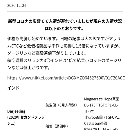
2020.12.04
新型コロナの影響でで入荷が遅れていましたが現在の入荷状況
は以下のとおりです。
価格も高騰し始めています。日経の記事は大袈裟ですがアッサ
ムCTCなど低価格商品は不作も影響し1.5倍になっていますが、
ダージリンなど高級茶値下がりしています。
航空運賃スリランカ3倍インドは4倍で結果小ロットのダージリ
ンなどは値上がりです。
https://www.nikkei.com/article/DGXMZO64627600V01C20A0QM
インド
Magaeret’s Hope茶園
航空便（8月入荷済）
DJ-175 FTGFOP1-CL-
Darjeeling
TIPPY
(2020年セカンドフラッ
Thurbo茶園 FTGFOP1、
シュ)
Castleton茶園
船便（通関中）
FTGFOP1、Margret’s