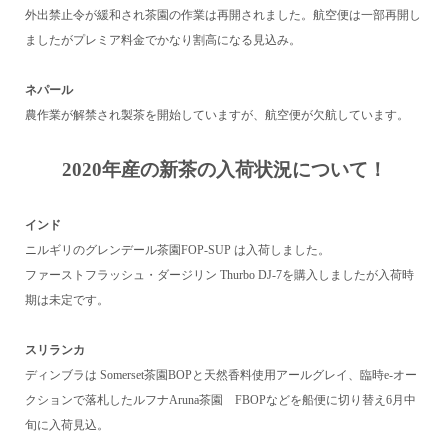
外出禁止令が緩和され茶園の作業は再開されました。航空便は一部再開し
ましたがプレミア料金でかなり割高になる見込み。
ネパール
農作業が解禁され製茶を開始していますが、航空便が欠航しています。
2020
年産の新茶の入荷状況について！
インド
ニルギリのグレンデール茶園
FOP-SUP
は入荷しました。
ファーストフラッシュ・ダージリン
Thurbo DJ-7
を購入しましたが入荷時
期は未定です。
スリランカ
ディンブラは
Somerset
茶園
BOP
と天然香料使用アールグレイ、臨時
e-
オー
クションで落札したルフナ
Aruna
茶園
FBOP
などを船便に切り替え
6
月中
旬に入荷見込。