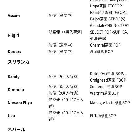
Hope茶園 FTGFOP1
Panitola茶園 TGFOP1、
Assam
船便（通関中）
Dejoo茶園 GFBOP(S)
Glendale茶園 No. 2391
航空便（4月入荷済）
SELECT FOP-SUP（入
Nilgiri
荷済完売）
船便（通関中）
Chamraj茶園 FOP
Dooars
船便（通関中）
Atal茶園 BOP
スリランカ
Dotel Oya茶園 BOP、
Kandy
船便（9月入荷済）
Craighead茶園 FBOP
船便（6月入荷済）
Somerset茶園BOP
Dimbula
船便（9月入荷済）
Waltrim茶園BOP
航空便（10月17日入
Nuwara Eliya
Mahagastotta茶園BOP
荷）
航空便（10月17日入
Uva
EI Teb茶園BOP
荷）
ネパール