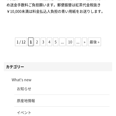
め送金手数料ご負担願います。郵便振替は紅茶代金税抜き
￥10,000未満は料金払込人負担の青い用紙をお送りします。
1 / 12
1
2
3
4
5
...
10
...
»
最後 »
カテゴリー
What's new
お知らせ
原産地情報
イベント